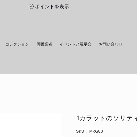
ポイントを表示
コレクション
再販業者
イベントと展示会
お問い合わせ
1カラットのソリテ
SKU：
SKU：
MRG80
MRG80