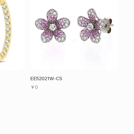
クイックビュー
EE52021W-CS
価格
￥0