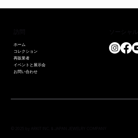
訪問
ソーシャ
ホーム
コレクション
再販業者
クイックビュー
クイックビュー
クイックビュー
EE51286P-CS
EO17666Y-CS
EE52076P-CS
EE51286Y
EE52021P
EE52021Y
イベントと展示会
お問い合わせ
価格
価格
価格
価格
価格
価格
￥0
￥0
￥0
￥0
￥0
￥0
© 2025 by ARKIT INC. & JAPAN JEWELRY COMPANY