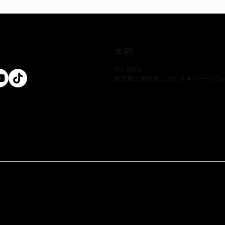
本部
ル
110-0015
東京都台東区東上野1-18-4 ピースビ
クイックビュー
クイックビュー
クイックビュー
クイックビュー
クイックビュー
クイックビュー
-CS
-CS
-CS
EO17233P-CS
EE51286Y-CS
EO17666Y-CS
価格
価格
価格
￥0
￥0
￥0