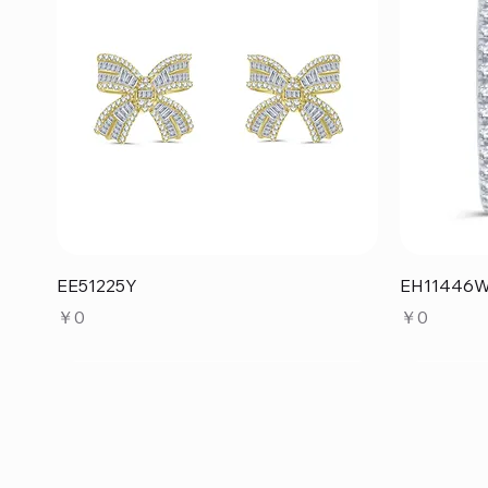
クイックビュー
EE51225Y
EH11446
価格
価格
￥0
￥0