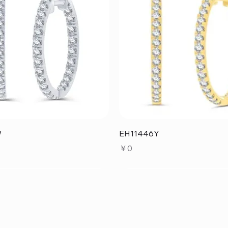
クイックビュー
クイックビュー
W
EH11446Y
価格
￥0