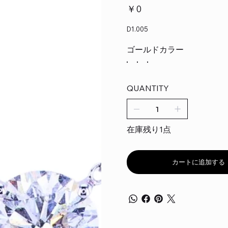
価
￥0
格
D1.005
ゴールドカラー
QUANTITY
在庫残り1点
カートに追加する