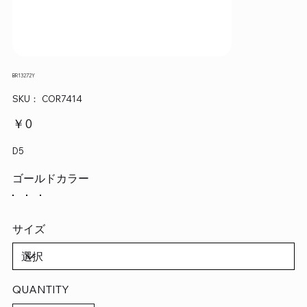
BR13272Y
SKU：
SKU：
COR7414
COR7414
価
￥0
格
D5
ゴールドカラー
サイズ
QUANTITY