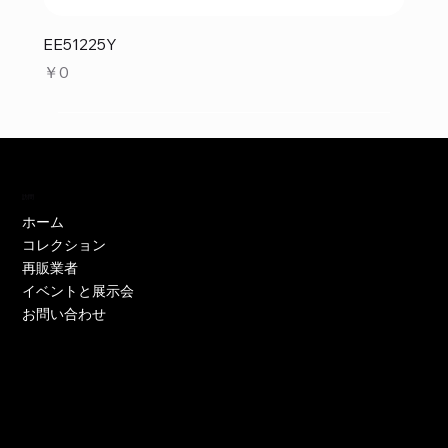
EE51225Y
価格
￥0
訪問
ホーム
コレクション
再販業者
イベントと展示会
お問い合わせ