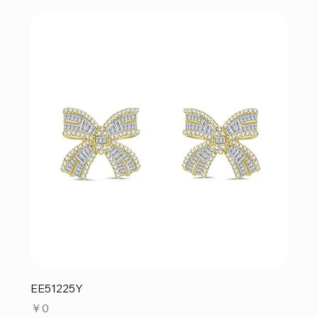
EE51225Y
価格
￥0