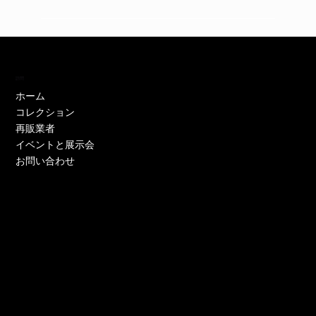
訪問
ホーム
コレクション
再販業者
イベントと展示会
お問い合わせ
EH11446W
EH11446Y
EE52021W-CS
EE51286P-CS
EE51286Y-CS
EO17233P-CS
EE52021Y-CS
EO17666Y-CS
EE52021P-CS
EE51286Y-CS
EE52021Y-CS
EE52076P-CS
EE52021Y-CS
EO17666Y-CS
EE51225W
在庫なし
価格
価格
価格
価格
価格
価格
価格
価格
価格
価格
価格
価格
価格
価格
￥0
￥0
￥0
￥0
￥0
￥0
￥0
￥0
￥0
￥0
￥0
￥0
￥0
￥0