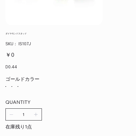
ダイヤモンドスタッド
SKU：
SKU：
IS107J
IS107J
価
￥0
格
D0.44
ゴールドカラー
QUANTITY
在庫残り1点