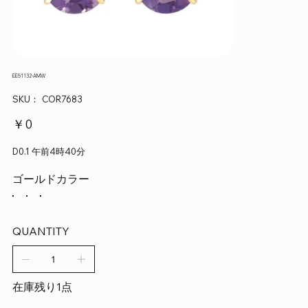
EE51132-AMW
SKU：
SKU：
COR7683
COR7683
価
￥0
格
D0.1 午前4時40分
ゴールドカラー
QUANTITY
在庫残り1点