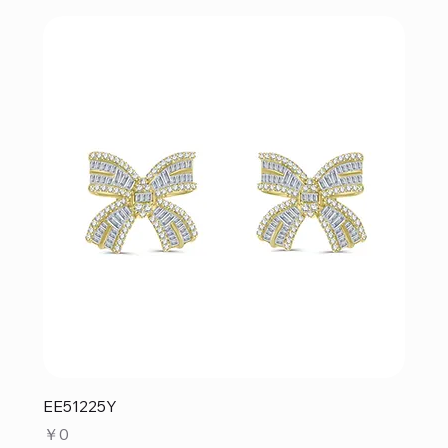
EE51225Y
価格
￥0