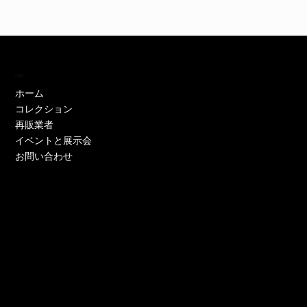
訪問
ホーム
コレクション
再販業者
イベントと展示会
お問い合わせ
EH11446W
EH11446Y
EE52021W-CS
EE51286P-CS
EE51286Y-CS
EO17233P-CS
EE52021Y-CS
EO17666Y-CS
EE52021P-CS
EE51286Y-CS
EE52021Y-CS
EE52076P-CS
EE52021Y-CS
EO17666Y-CS
EE51225W
在庫なし
価格
価格
価格
価格
価格
価格
価格
価格
価格
価格
価格
価格
価格
価格
￥0
￥0
￥0
￥0
￥0
￥0
￥0
￥0
￥0
￥0
￥0
￥0
￥0
￥0