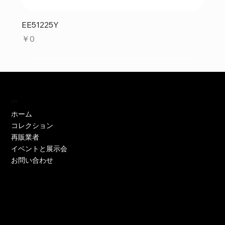
EE51225Y
価格
￥0
訪問
ホーム
コレクション
再販業者
イベントと展示会
お問い合わせ