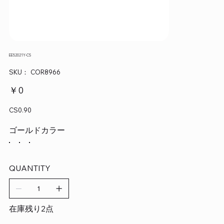
EE52021Y-CS
SKU：
SKU：
COR8966
COR8966
価
￥0
格
CS0.90
ゴールドカラー
QUANTITY
在庫残り2点