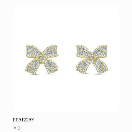
EE51225Y
価格
￥0