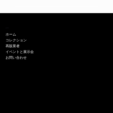
訪問
ホーム
コレクション
再販業者
イベントと展示会
お問い合わせ
EH11446W
EH11446Y
EE52021W-CS
EE51286P-CS
EE51286Y-CS
EO17233P-CS
EE52021Y-CS
EO17666Y-CS
EE52021P-CS
EE51286Y-CS
EE52021Y-CS
EE52076P-CS
EE52021Y-CS
EO17666Y-CS
EE51225W
在庫なし
価格
価格
価格
価格
価格
価格
価格
価格
価格
価格
価格
価格
価格
価格
￥0
￥0
￥0
￥0
￥0
￥0
￥0
￥0
￥0
￥0
￥0
￥0
￥0
￥0