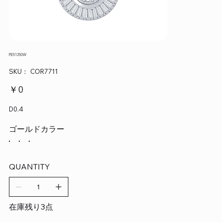
PE51250W
SKU：
SKU：
COR7711
COR7711
価
￥0
格
D0.4
ゴールドカラー
QUANTITY
在庫残り3点