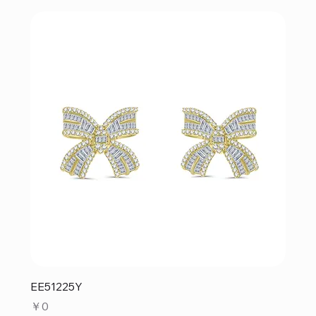
EE51225Y
価格
￥0