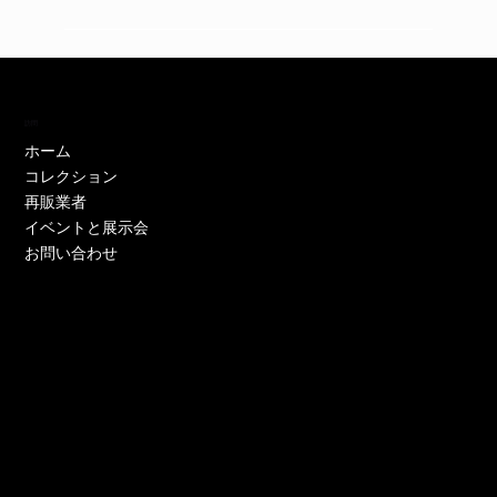
訪問
ホーム
コレクション
再販業者
イベントと展示会
お問い合わせ
EH11446W
EH11446Y
EE52021W-CS
EE51286P-CS
EE51286Y-CS
EO17233P-CS
EE52021Y-CS
EO17666Y-CS
EE52021P-CS
EE51286Y-CS
EE52021Y-CS
EE52076P-CS
EE52021Y-CS
EO17666Y-CS
EE51225W
在庫なし
価格
価格
価格
価格
価格
価格
価格
価格
価格
価格
価格
価格
価格
価格
￥0
￥0
￥0
￥0
￥0
￥0
￥0
￥0
￥0
￥0
￥0
￥0
￥0
￥0