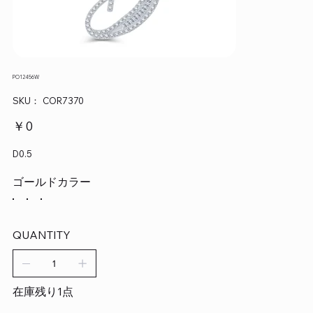
PO12456W
SKU：
SKU：
COR7370
COR7370
価
￥0
格
D0.5
ゴールドカラー
QUANTITY
在庫残り1点