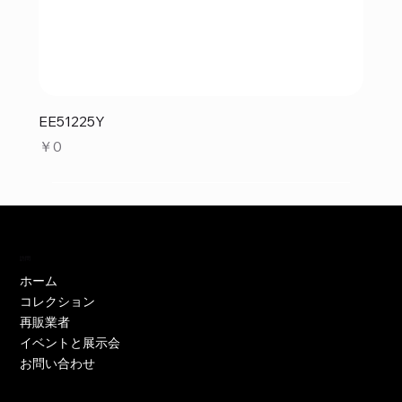
EE51225Y
価格
￥0
訪問
ホーム
コレクション
再販業者
イベントと展示会
お問い合わせ