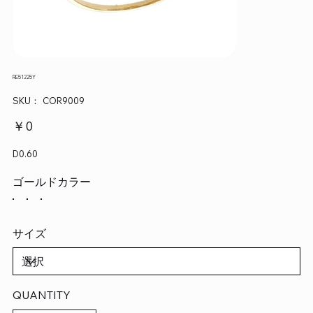
RE51225Y
SKU：
SKU：
COR9009
COR9009
価
￥0
格
D0.60
ゴールドカラー
サイズ
QUANTITY