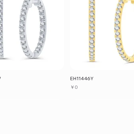
クイックビュー
クイックビュー
W
EH11446Y
価格
￥0