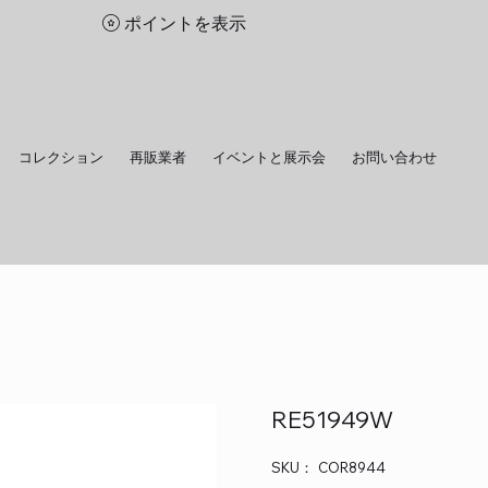
ポイントを表示
コレクション
再販業者
イベントと展示会
お問い合わせ
RE51949W
SKU：
SKU：
COR8944
COR8944