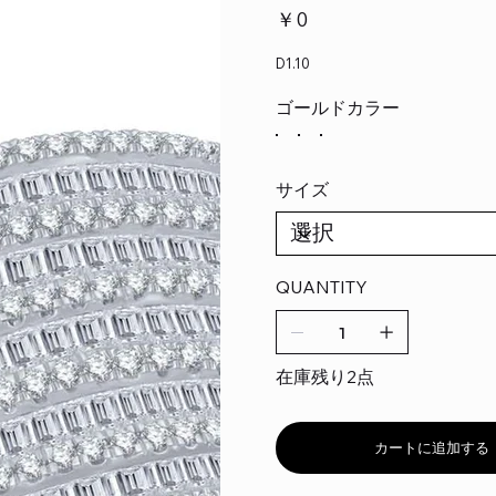
価
￥0
格
D1.10
ゴールドカラー
サイズ
QUANTITY
在庫残り2点
カートに追加する