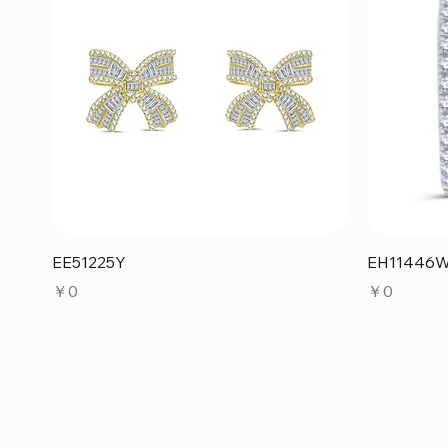
クイックビュー
EE51225Y
EH11446
価格
価格
￥0
￥0