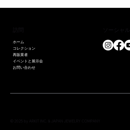
訪問
ソーシャ
ホーム
コレクション
再販業者
クイックビュー
クイックビュー
クイックビュー
EE51286P-CS
EO17666Y-CS
EE52076P-CS
EE51286Y
EE52021P
EE52021Y
イベントと展示会
お問い合わせ
価格
価格
価格
価格
価格
価格
￥0
￥0
￥0
￥0
￥0
￥0
© 2025 by ARKIT INC. & JAPAN JEWELRY COMPANY