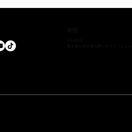
本部
ル
110-0015
東京都台東区東上野1-18-4 ピースビ
クイックビュー
クイックビュー
クイックビュー
クイックビュー
クイックビュー
クイックビュー
-CS
-CS
-CS
EO17233P-CS
EE51286Y-CS
EO17666Y-CS
価格
価格
価格
￥0
￥0
￥0