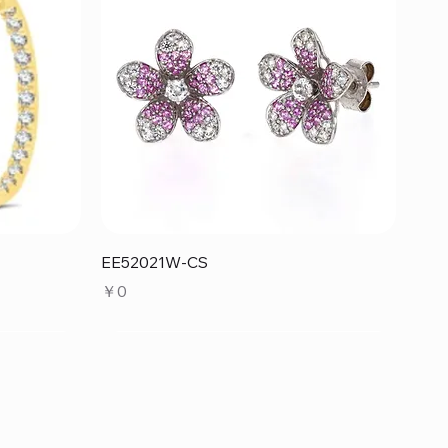
クイックビュー
EE52021W-CS
価格
￥0