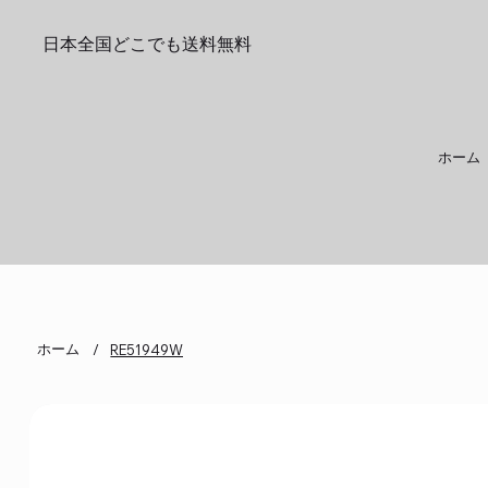
日本全国どこでも送料無料
ホーム
ホーム
/
RE51949W