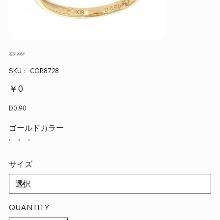
RE51996Y
SKU：
SKU：
COR8728
COR8728
価
￥0
格
D0.90
ゴールドカラー
サイズ
QUANTITY