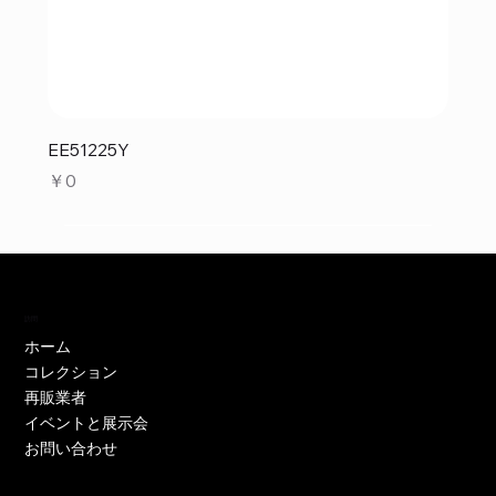
EE51225Y
価格
￥0
訪問
ホーム
コレクション
再販業者
イベントと展示会
お問い合わせ