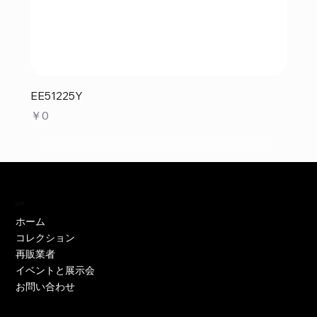
EE51225Y
価格
￥0
訪問
ホーム
コレクション
再販業者
イベントと展示会
お問い合わせ