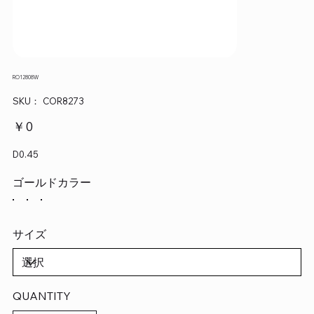
RO12808W
SKU：
SKU：
COR8273
COR8273
価
￥0
格
D0.45
ゴールドカラー
サイズ
QUANTITY