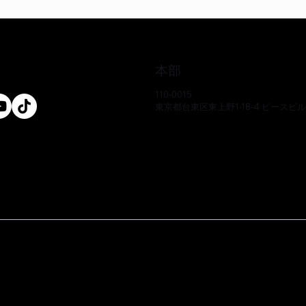
本部
ル
110-0015
東京都台東区東上野1-18-4 ピースビ
クイックビュー
クイックビュー
クイックビュー
クイックビュー
クイックビュー
クイックビュー
-CS
-CS
-CS
EO17233P-CS
EE51286Y-CS
EO17666Y-CS
価格
価格
価格
￥0
￥0
￥0