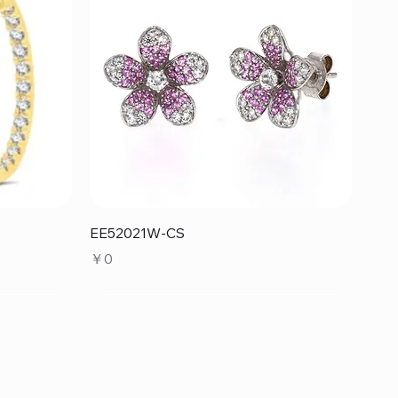
クイックビュー
EE52021W-CS
価格
￥0