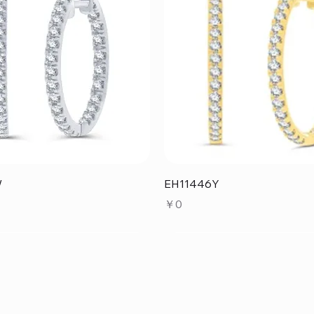
クイックビュー
クイックビュー
W
EH11446Y
価格
￥0