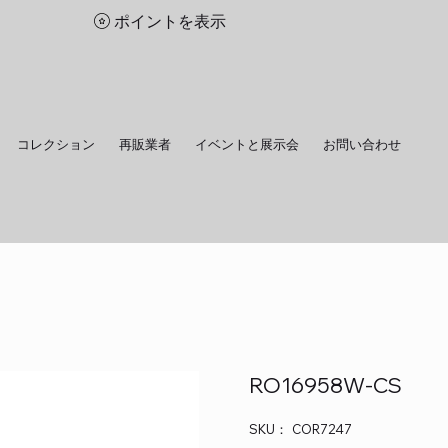
ポイントを表示
コレクション
再販業者
イベントと展示会
お問い合わせ
RO16958W-CS
SKU：
SKU：
COR7247
COR7247