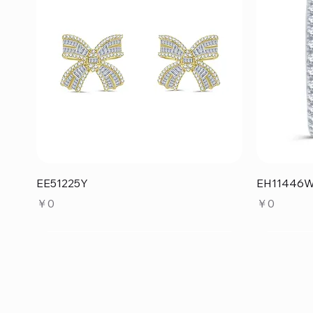
クイックビュー
EE51225Y
EH11446
価格
価格
￥0
￥0