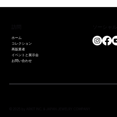
訪問
ソーシャ
ホーム
コレクション
再販業者
クイックビュー
クイックビュー
クイックビュー
EE51286P-CS
EO17666Y-CS
EE52076P-CS
EE51286Y
EE52021P
EE52021Y
イベントと展示会
お問い合わせ
価格
価格
価格
価格
価格
価格
￥0
￥0
￥0
￥0
￥0
￥0
© 2025 by ARKIT INC. & JAPAN JEWELRY COMPANY