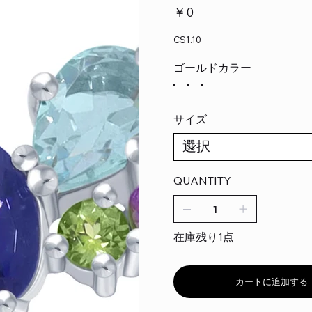
価
￥0
格
CS1.10
ゴールドカラー
サイズ
QUANTITY
在庫残り1点
カートに追加する