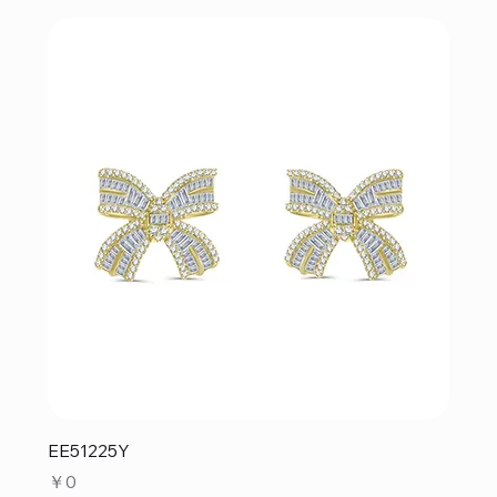
EE51225Y
価格
￥0