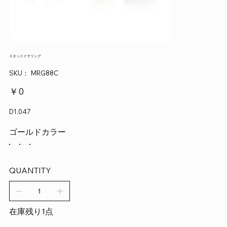
スタッドイヤリング
SKU：
SKU：
MRG88C
MRG88C
価
￥0
格
D1.047
ゴールドカラー
QUANTITY
在庫残り1点