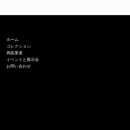
訪問
ホーム
コレクション
再販業者
イベントと展示会
お問い合わせ
EH11446W
EH11446Y
EE52021W-CS
EE51286P-CS
EE51286Y-CS
EO17233P-CS
EE52021Y-CS
EO17666Y-CS
EE52021P-CS
EE51286Y-CS
EE52021Y-CS
EE52076P-CS
EE52021Y-CS
EO17666Y-CS
EE51225W
在庫なし
価格
価格
価格
価格
価格
価格
価格
価格
価格
価格
価格
価格
価格
価格
￥0
￥0
￥0
￥0
￥0
￥0
￥0
￥0
￥0
￥0
￥0
￥0
￥0
￥0