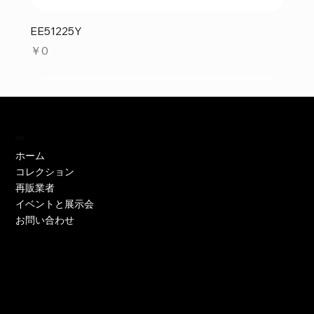
EE51225Y
価格
￥0
訪問
ホーム
コレクション
再販業者
イベントと展示会
お問い合わせ