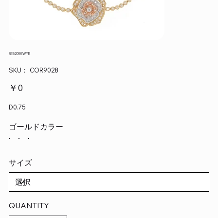
BE52055WYR
SKU：
SKU：
COR9028
COR9028
価
￥0
格
D0.75
ゴールドカラー
サイズ
QUANTITY