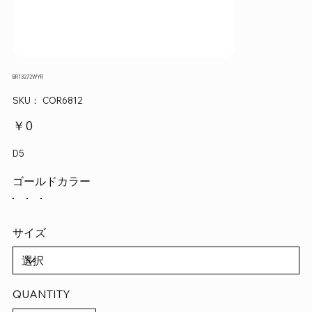
BR13272WYR
SKU：
SKU：
COR6812
COR6812
価
￥0
格
D5
ゴールドカラー
サイズ
QUANTITY