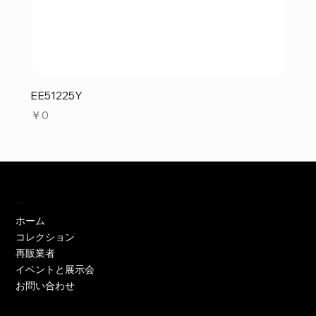
EE51225Y
価格
￥0
訪問
ホーム
コレクション
再販業者
イベントと展示会
お問い合わせ