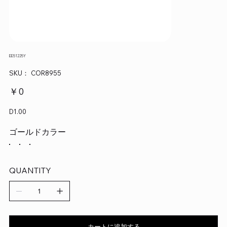
EE51225Y
SKU：
SKU：
COR8955
COR8955
価
￥0
格
D1.00
ゴールドカラー
QUANTITY
カートに追加する