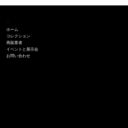
訪問
ホーム
コレクション
再販業者
イベントと展示会
お問い合わせ
EH11446W
EH11446Y
EE52021W-CS
EE51286P-CS
EE51286Y-CS
EO17233P-CS
EE52021Y-CS
EO17666Y-CS
EE52021P-CS
EE51286Y-CS
EE52021Y-CS
EE52076P-CS
EE52021Y-CS
EO17666Y-CS
EE51225W
在庫なし
価格
価格
価格
価格
価格
価格
価格
価格
価格
価格
価格
価格
価格
価格
￥0
￥0
￥0
￥0
￥0
￥0
￥0
￥0
￥0
￥0
￥0
￥0
￥0
￥0