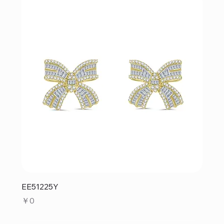
EE51225Y
価格
￥0