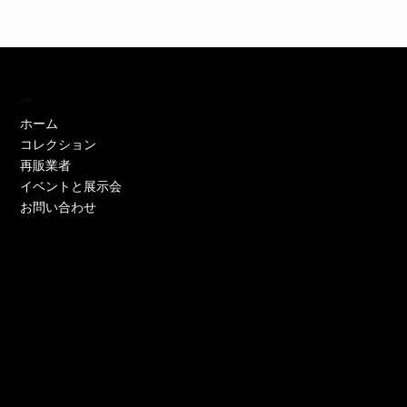
訪問
ホーム
コレクション
再販業者
イベントと展示会
お問い合わせ
EH11446W
EH11446Y
EE52021W-CS
EE51286P-CS
EE51286Y-CS
EO17233P-CS
EE52021Y-CS
EO17666Y-CS
EE52021P-CS
EE51286Y-CS
EE52021Y-CS
EE52076P-CS
EE52021Y-CS
EO17666Y-CS
EE51225W
在庫なし
価格
価格
価格
価格
価格
価格
価格
価格
価格
価格
価格
価格
価格
価格
￥0
￥0
￥0
￥0
￥0
￥0
￥0
￥0
￥0
￥0
￥0
￥0
￥0
￥0