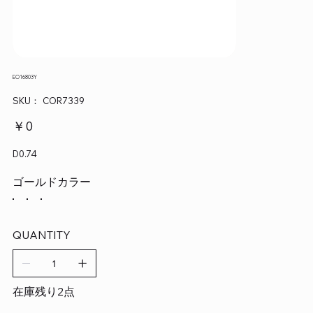
EO16803Y
SKU：
SKU：
COR7339
COR7339
価
￥0
格
D0.74
ゴールドカラー
QUANTITY
在庫残り2点