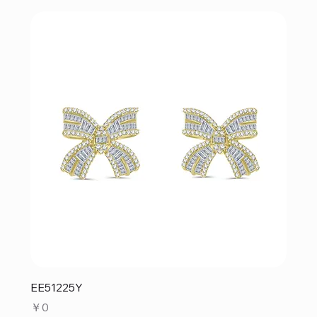
EE51225Y
価格
￥0