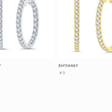
クイックビュー
クイックビュー
W
EH11446Y
価格
￥0