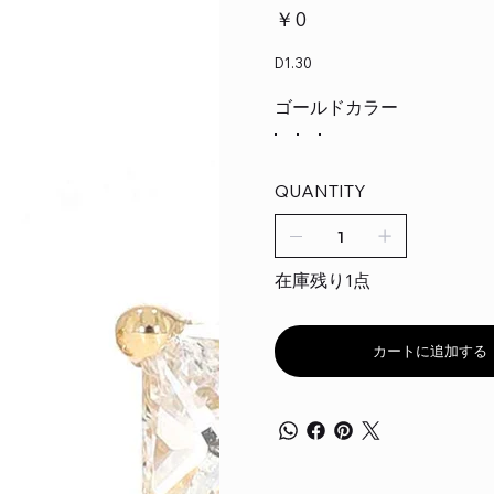
価
￥0
格
D1.30
ゴールドカラー
QUANTITY
在庫残り1点
カートに追加する