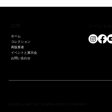
訪問
ソーシャ
ホーム
コレクション
再販業者
クイックビュー
クイックビュー
クイックビュー
EE51286P-CS
EO17666Y-CS
EE52076P-CS
EE51286Y
EE52021P
EE52021Y
イベントと展示会
お問い合わせ
価格
価格
価格
価格
価格
価格
￥0
￥0
￥0
￥0
￥0
￥0
© 2025 by ARKIT INC. & JAPAN JEWELRY COMPANY