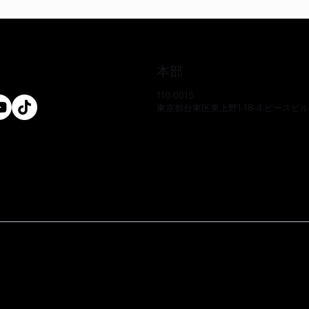
本部
ル
110-0015
東京都台東区東上野1-18-4 ピースビ
クイックビュー
クイックビュー
クイックビュー
クイックビュー
クイックビュー
クイックビュー
-CS
-CS
-CS
EO17233P-CS
EE51286Y-CS
EO17666Y-CS
価格
価格
価格
￥0
￥0
￥0