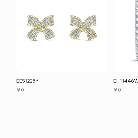
クイックビュー
EE51225Y
EH11446
価格
価格
￥0
￥0