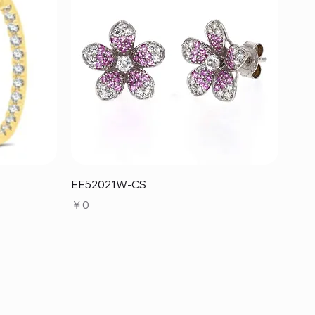
クイックビュー
EE52021W-CS
価格
￥0