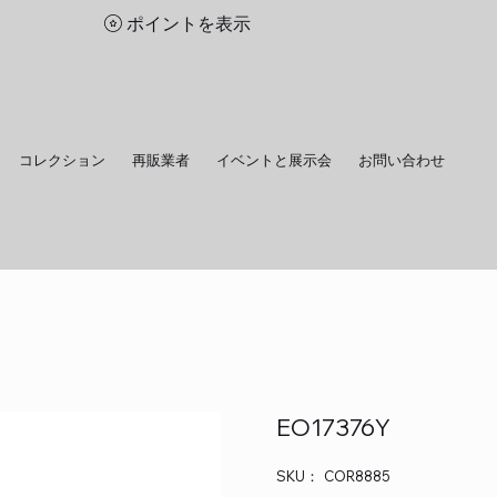
ポイントを表示
コレクション
再販業者
イベントと展示会
お問い合わせ
EO17376Y
SKU：
SKU：
COR8885
COR8885