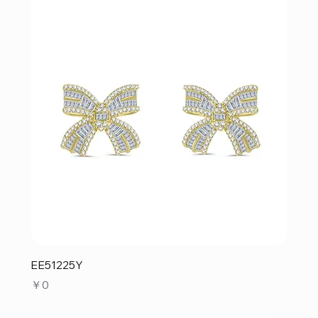
EE51225Y
価格
￥0