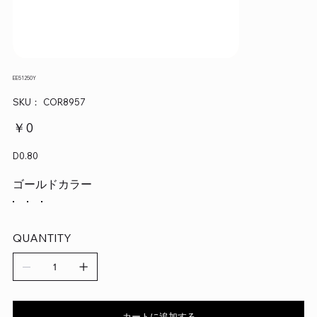
EE51250Y
SKU：
SKU：
COR8957
COR8957
価
￥0
格
D0.80
ゴールドカラー
QUANTITY
カートに追加する