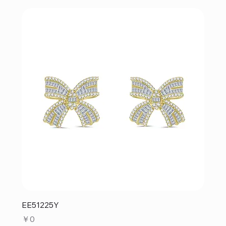
EE51225Y
価格
￥0