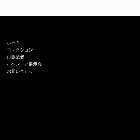
訪問
ホーム
コレクション
再販業者
イベントと展示会
お問い合わせ
EH11446W
EH11446Y
EE52021W-CS
EE51286P-CS
EE51286Y-CS
EO17233P-CS
EE52021Y-CS
EO17666Y-CS
EE52021P-CS
EE51286Y-CS
EE52021Y-CS
EE52076P-CS
EE52021Y-CS
EO17666Y-CS
EE51225W
在庫なし
価格
価格
価格
価格
価格
価格
価格
価格
価格
価格
価格
価格
価格
価格
￥0
￥0
￥0
￥0
￥0
￥0
￥0
￥0
￥0
￥0
￥0
￥0
￥0
￥0