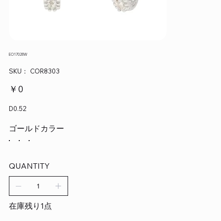
EO17028W
SKU：
SKU：
COR8303
COR8303
価
￥0
格
D0.52
ゴールドカラー
QUANTITY
在庫残り1点