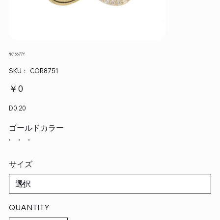
NK16677Y
SKU：
SKU：
COR8751
COR8751
価
￥0
格
D0.20
ゴールドカラー
サイズ
QUANTITY