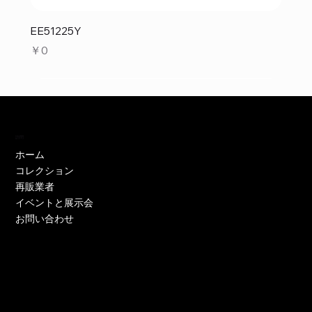
EE51225Y
価格
￥0
訪問
ホーム
コレクション
再販業者
イベントと展示会
お問い合わせ