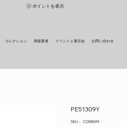
ポイントを表示
コレクション
再販業者
イベントと展示会
お問い合わせ
PE51309Y
SKU：
SKU：
COR8699
COR8699