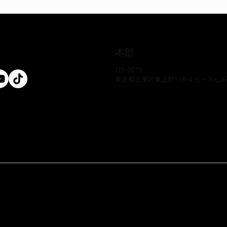
本部
ル
110-0015
東京都台東区東上野1-18-4 ピースビ
クイックビュー
クイックビュー
クイックビュー
クイックビュー
クイックビュー
クイックビュー
-CS
-CS
-CS
EO17233P-CS
EE51286Y-CS
EO17666Y-CS
価格
価格
価格
￥0
￥0
￥0