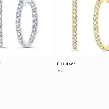
クイックビュー
クイックビュー
W
EH11446Y
価格
￥0