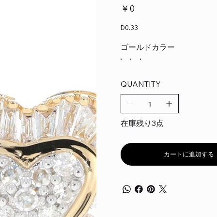
価
￥0
格
D0.33
ゴールドカラー
QUANTITY
在庫残り3点
カートに追加する