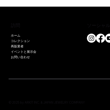
訪問
ソーシャ
ホーム
コレクション
再販業者
クイックビュー
クイックビュー
クイックビュー
EE51286P-CS
EO17666Y-CS
EE52076P-CS
EE51286Y
EE52021P
EE52021Y
イベントと展示会
お問い合わせ
価格
価格
価格
価格
価格
価格
￥0
￥0
￥0
￥0
￥0
￥0
© 2025 by ARKIT INC. & JAPAN JEWELRY COMPANY