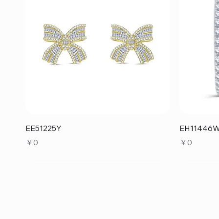
クイックビュー
EE51225Y
EH11446
価格
価格
￥0
￥0