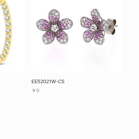
クイックビュー
EE52021W-CS
価格
￥0