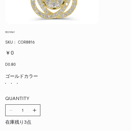
PE51996Y
SKU：
SKU：
COR8816
COR8816
価
￥0
格
D0.80
ゴールドカラー
QUANTITY
在庫残り3点