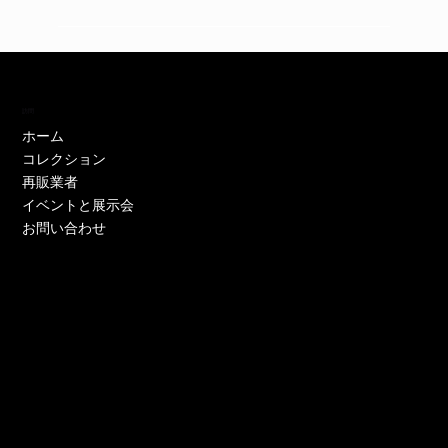
訪問
ホーム
コレクション
再販業者
イベントと展示会
お問い合わせ
EH11446W
EH11446Y
EE52021W-CS
EE51286P-CS
EE51286Y-CS
EO17233P-CS
EE52021Y-CS
EO17666Y-CS
EE52021P-CS
EE51286Y-CS
EE52021Y-CS
EE52076P-CS
EE52021Y-CS
EO17666Y-CS
EE51225W
在庫なし
価格
価格
価格
価格
価格
価格
価格
価格
価格
価格
価格
価格
価格
価格
￥0
￥0
￥0
￥0
￥0
￥0
￥0
￥0
￥0
￥0
￥0
￥0
￥0
￥0