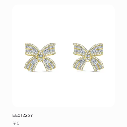
EE51225Y
価格
￥0