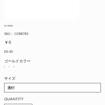
RO12808W
SKU：
SKU：
COR8783
COR8783
価
￥0
格
D0.45
ゴールドカラー
サイズ
QUANTITY