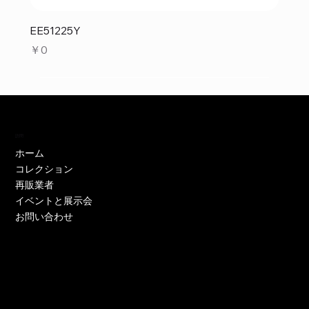
EE51225Y
価格
￥0
訪問
ホーム
コレクション
再販業者
イベントと展示会
お問い合わせ