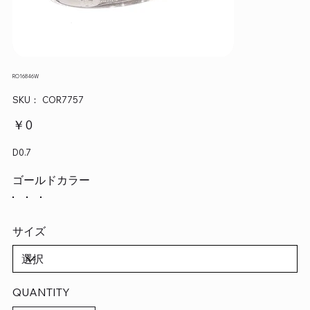
RO16846W
SKU：
SKU：
COR7757
COR7757
価
￥0
格
D0.7
ゴールドカラー
サイズ
QUANTITY