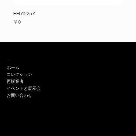
EE51225Y
価格
￥0
訪問
ホーム
コレクション
再販業者
イベントと展示会
お問い合わせ