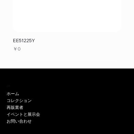
EE51225Y
価格
￥0
訪問
ホーム
コレクション
再販業者
イベントと展示会
お問い合わせ