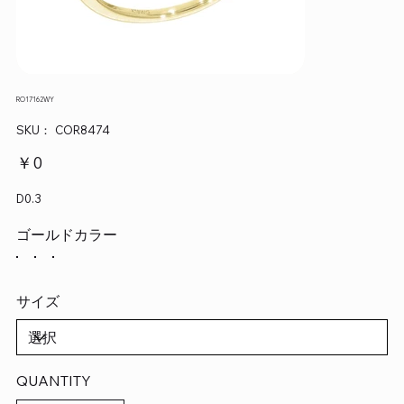
RO17162WY
SKU：
SKU：
COR8474
COR8474
価
￥0
格
D0.3
ゴールドカラー
サイズ
QUANTITY