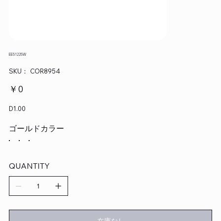
EE51225W
SKU：
SKU：
COR8954
COR8954
価
￥0
格
D1.00
ゴールドカラー
QUANTITY