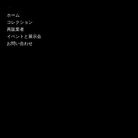
訪問
ホーム
コレクション
再販業者
イベントと展示会
お問い合わせ
EH11446W
EH11446Y
EE52021W-CS
EE51286P-CS
EE51286Y-CS
EO17233P-CS
EE52021Y-CS
EO17666Y-CS
EE52021P-CS
EE51286Y-CS
EE52021Y-CS
EE52076P-CS
EE52021Y-CS
EO17666Y-CS
EE51225W
在庫なし
価格
価格
価格
価格
価格
価格
価格
価格
価格
価格
価格
価格
価格
価格
￥0
￥0
￥0
￥0
￥0
￥0
￥0
￥0
￥0
￥0
￥0
￥0
￥0
￥0