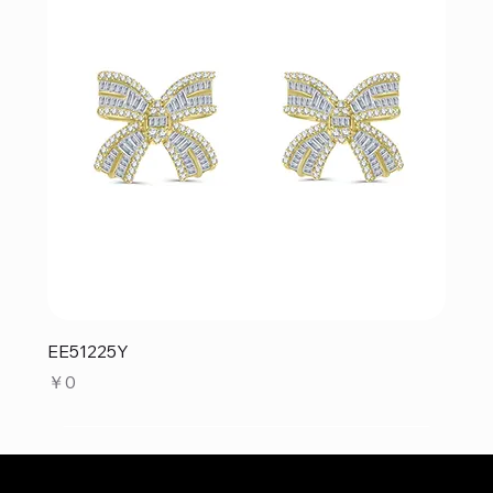
EE51225Y
価格
￥0