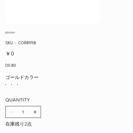
EE51929Y
SKU：
SKU：
COR8958
COR8958
価
￥0
格
D0.80
ゴールドカラー
QUANTITY
在庫残り2点