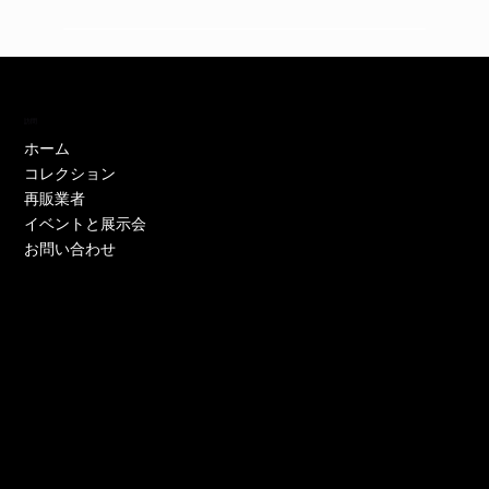
訪問
ホーム
コレクション
再販業者
イベントと展示会
お問い合わせ
EH11446W
EH11446Y
EE52021W-CS
EE51286P-CS
EE51286Y-CS
EO17233P-CS
EE52021Y-CS
EO17666Y-CS
EE52021P-CS
EE51286Y-CS
EE52021Y-CS
EE52076P-CS
EE52021Y-CS
EO17666Y-CS
EE51225W
在庫なし
価格
価格
価格
価格
価格
価格
価格
価格
価格
価格
価格
価格
価格
価格
￥0
￥0
￥0
￥0
￥0
￥0
￥0
￥0
￥0
￥0
￥0
￥0
￥0
￥0