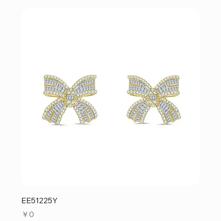
EE51225Y
価格
￥0