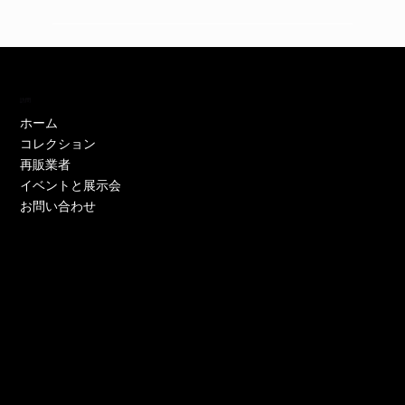
訪問
ホーム
コレクション
再販業者
イベントと展示会
お問い合わせ
EH11446W
EH11446Y
EE52021W-CS
EE51286P-CS
EE51286Y-CS
EO17233P-CS
EE52021Y-CS
EO17666Y-CS
EE52021P-CS
EE51286Y-CS
EE52021Y-CS
EE52076P-CS
EE52021Y-CS
EO17666Y-CS
EE51225W
在庫なし
価格
価格
価格
価格
価格
価格
価格
価格
価格
価格
価格
価格
価格
価格
￥0
￥0
￥0
￥0
￥0
￥0
￥0
￥0
￥0
￥0
￥0
￥0
￥0
￥0