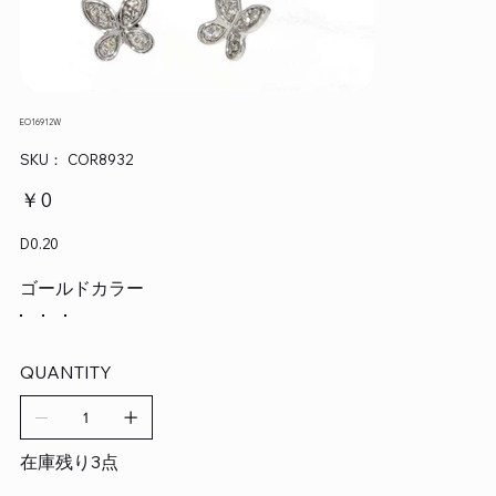
EO16912W
SKU：
SKU：
COR8932
COR8932
価
￥0
格
D0.20
ゴールドカラー
QUANTITY
在庫残り3点