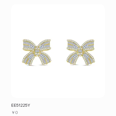
EE51225Y
価格
￥0