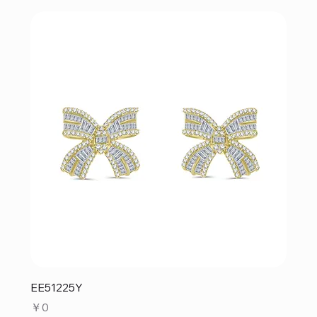
EE51225Y
価格
￥0