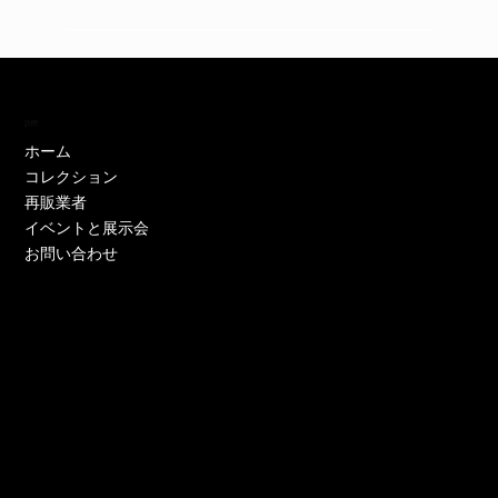
訪問
ホーム
コレクション
再販業者
イベントと展示会
お問い合わせ
EH11446W
EH11446Y
EE52021W-CS
EE51286P-CS
EE51286Y-CS
EO17233P-CS
EE52021Y-CS
EO17666Y-CS
EE52021P-CS
EE51286Y-CS
EE52021Y-CS
EE52076P-CS
EE52021Y-CS
EO17666Y-CS
EE51225W
在庫なし
価格
価格
価格
価格
価格
価格
価格
価格
価格
価格
価格
価格
価格
価格
￥0
￥0
￥0
￥0
￥0
￥0
￥0
￥0
￥0
￥0
￥0
￥0
￥0
￥0