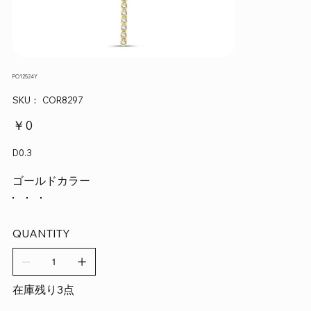
PO12524Y
SKU：
SKU：
COR8297
COR8297
価
￥0
格
D0.3
ゴールドカラー
QUANTITY
在庫残り3点