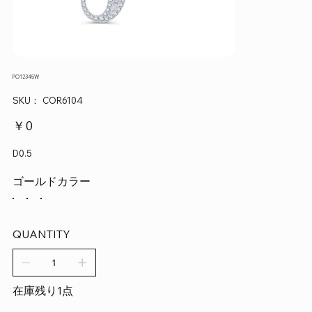
PO12345W
SKU：
SKU：
COR6104
COR6104
価
￥0
格
D0.5
ゴールドカラー
QUANTITY
在庫残り1点