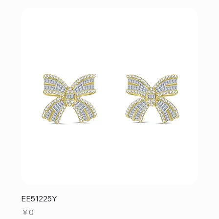
EE51225Y
価格
￥0