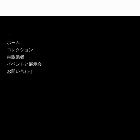
訪問
ホーム
コレクション
再販業者
イベントと展示会
お問い合わせ
EH11446W
EH11446Y
EE52021W-CS
EE51286P-CS
EE51286Y-CS
EO17233P-CS
EE52021Y-CS
EO17666Y-CS
EE52021P-CS
EE51286Y-CS
EE52021Y-CS
EE52076P-CS
EE52021Y-CS
EO17666Y-CS
EE51225W
在庫なし
価格
価格
価格
価格
価格
価格
価格
価格
価格
価格
価格
価格
価格
価格
￥0
￥0
￥0
￥0
￥0
￥0
￥0
￥0
￥0
￥0
￥0
￥0
￥0
￥0