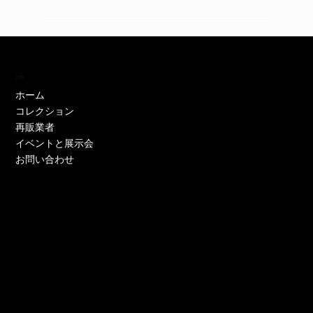
訪問
ホーム
コレクション
再販業者
イベントと展示会
お問い合わせ
EH11446W
EH11446Y
EE52021W-CS
EE51286P-CS
EE51286Y-CS
EO17233P-CS
EE52021Y-CS
EO17666Y-CS
EE52021P-CS
EE51286Y-CS
EE52021Y-CS
EE52076P-CS
EE52021Y-CS
EO17666Y-CS
EE51225W
在庫なし
価格
価格
価格
価格
価格
価格
価格
価格
価格
価格
価格
価格
価格
価格
￥0
￥0
￥0
￥0
￥0
￥0
￥0
￥0
￥0
￥0
￥0
￥0
￥0
￥0