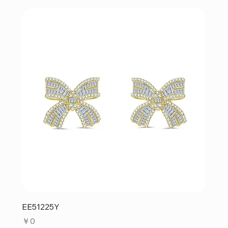
EE51225Y
価格
￥0