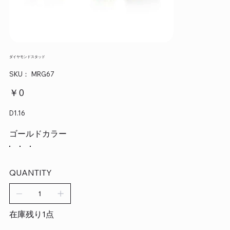
ダイヤモンドスタッド
SKU：
SKU：
MRG67
MRG67
価
￥0
格
D1.16
ゴールドカラー
QUANTITY
在庫残り1点