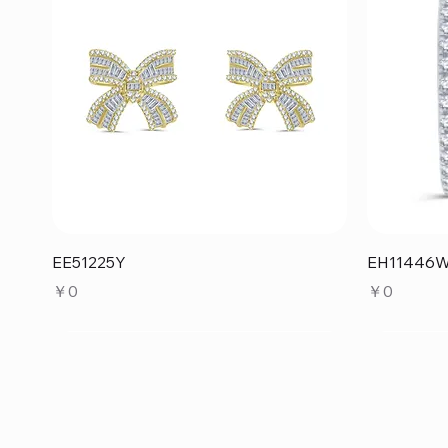
クイックビュー
EE51225Y
EH11446
価格
価格
￥0
￥0