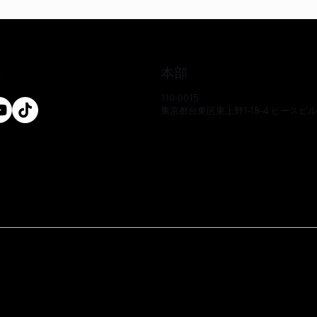
本部
ル
110-0015
東京都台東区東上野1-18-4 ピースビ
クイックビュー
クイックビュー
クイックビュー
クイックビュー
クイックビュー
クイックビュー
-CS
-CS
-CS
EO17233P-CS
EE51286Y-CS
EO17666Y-CS
価格
価格
価格
￥0
￥0
￥0