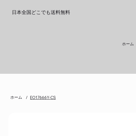
日本全国どこでも送料無料
ホーム
ホーム
/
EO17666Y-CS