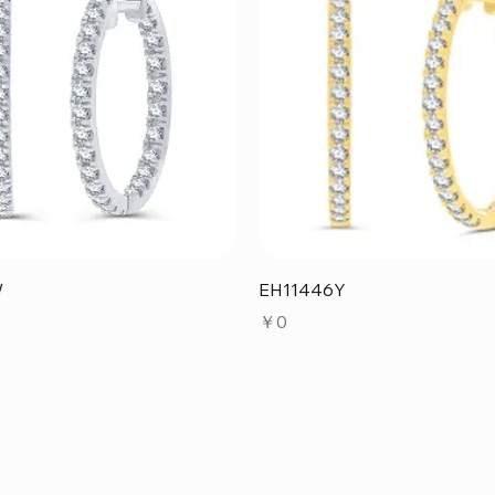
クイックビュー
クイックビュー
W
EH11446Y
価格
￥0