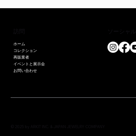
訪問
ソーシャ
ホーム
コレクション
再販業者
クイックビュー
クイックビュー
クイックビュー
EE51286P-CS
EO17666Y-CS
EE52076P-CS
EE51286Y
EE52021P
EE52021Y
イベントと展示会
お問い合わせ
価格
価格
価格
価格
価格
価格
￥0
￥0
￥0
￥0
￥0
￥0
© 2025 by ARKIT INC. & JAPAN JEWELRY COMPANY