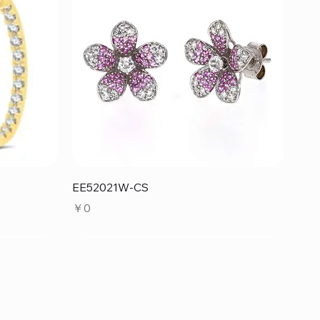
クイックビュー
EE52021W-CS
価格
￥0