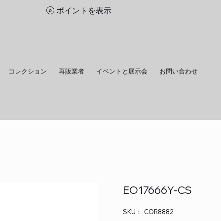
ポイントを表示
コレクション
再販業者
イベントと展示会
お問い合わせ
EO17666Y-CS
SKU：
SKU：
COR8882
COR8882