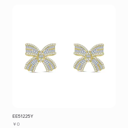
EE51225Y
価格
￥0