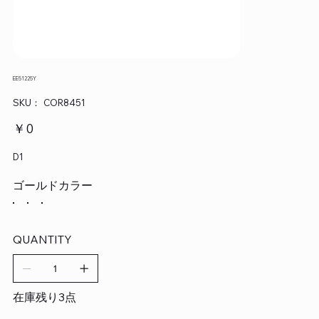
EE51225Y
SKU：
SKU：
COR8451
COR8451
価
￥0
格
D1
ゴールドカラー
QUANTITY
在庫残り3点