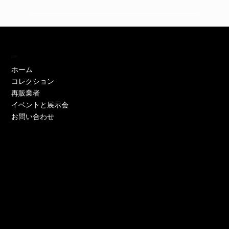
訪問
ホーム
コレクション
再販業者
イベントと展示会
お問い合わせ
EH11446W
EH11446Y
EE52021W-CS
EE51286P-CS
EE51286Y-CS
EO17233P-CS
EE52021Y-CS
EO17666Y-CS
EE52021P-CS
EE51286Y-CS
EE52021Y-CS
EE52076P-CS
EE52021Y-CS
EO17666Y-CS
EE51225W
在庫なし
価格
価格
価格
価格
価格
価格
価格
価格
価格
価格
価格
価格
価格
価格
￥0
￥0
￥0
￥0
￥0
￥0
￥0
￥0
￥0
￥0
￥0
￥0
￥0
￥0