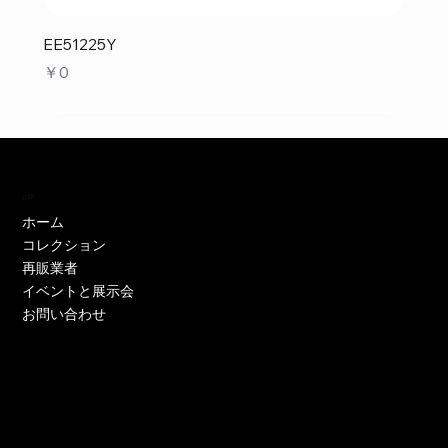
EE51225Y
価格
￥0
訪問
ホーム
コレクション
再販業者
イベントと展示会
お問い合わせ