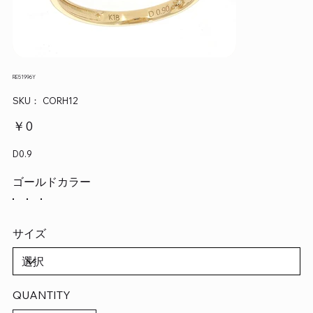
RE51996Y
SKU：
SKU：
CORH12
CORH12
価
￥0
格
D0.9
ゴールドカラー
サイズ
QUANTITY